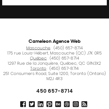
Cameleon Agence Web
Mascouche
: (450) 657-8714
175 rue Louis-Hébert, Mascouche (QC) J7K 0R5
Québec
: (450) 657-8714
1297 Rue de la Jonquière, Québec, QC G1N3X2
Toronto
: (450) 657-8714
251 Consumers Road, Suite 1200, Toronto (Ontario)
M2J 4R3
450 657-8714