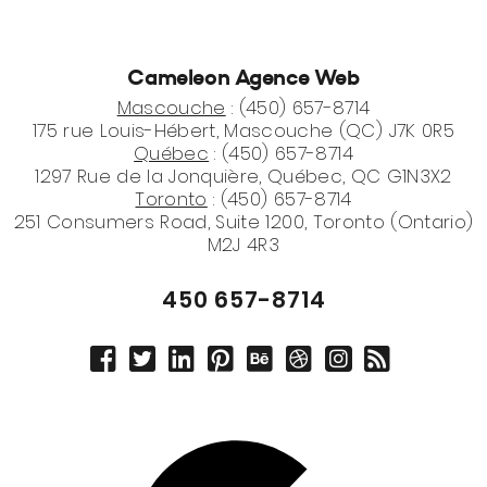
Cameleon Agence Web
Mascouche
: (450) 657-8714
175 rue Louis-Hébert, Mascouche (QC) J7K 0R5
Québec
: (450) 657-8714
1297 Rue de la Jonquière, Québec, QC G1N3X2
Toronto
: (450) 657-8714
251 Consumers Road, Suite 1200, Toronto (Ontario)
M2J 4R3
450 657-8714