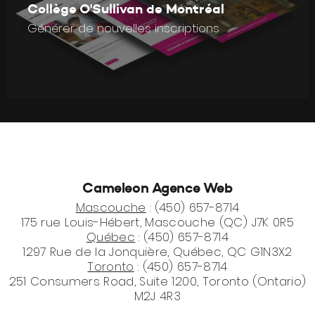
Collège O'Sullivan de Montréal
Générer de nouvelles inscriptions
Cameleon Agence Web
Mascouche
: (450) 657-8714
175 rue Louis-Hébert, Mascouche (QC) J7K 0R5
Québec
: (450) 657-8714
1297 Rue de la Jonquière, Québec, QC G1N3X2
Toronto
: (450) 657-8714
251 Consumers Road, Suite 1200, Toronto (Ontario)
M2J 4R3