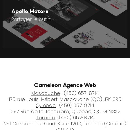
Apollo Motors
Partager le butin
Cameleon Agence Web
Mascouche
: (450) 657-8714
175 rue Louis-Hébert, Mascouche (QC) J7K 0R5
Québec
: (450) 657-8714
1297 Rue de la Jonquière, Québec, QC G1N3X2
Toronto
: (450) 657-8714
251 Consumers Road, Suite 1200, Toronto (Ontario)
M2J 4R3