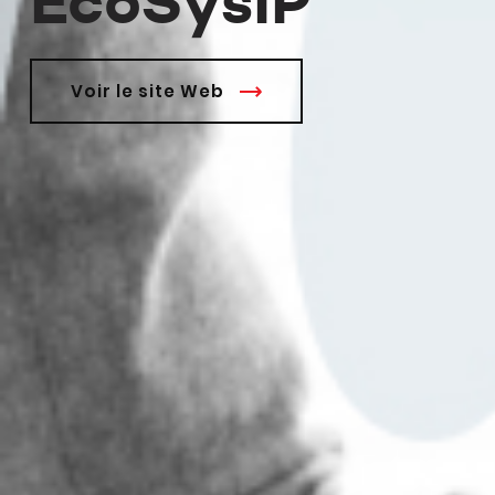
EcoSysIP
Voir le site Web